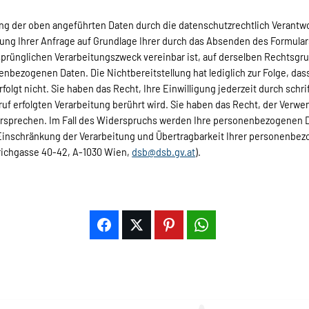
ung der oben angeführten Daten durch die datenschutzrechtlich Verantw
ung Ihrer Anfrage auf Grundlage Ihrer durch das Absenden des Formulars 
rünglichen Verarbeitungszweck vereinbar ist, auf derselben Rec­htsgru
enbezogenen Daten. Die Nichtbereitstellung hat lediglich zur Folge, dass
gt nicht. Sie haben das Recht, Ihre Einwilligung jederzeit durch schrif
ruf erfolgten Verarbeitung berührt wird. Sie haben das Recht, der Ve
idersprechen. Im Fall des Widerspruchs werden Ihre personenbezogenen 
 Einschränkung der Verarbeitung und Übertragbarkeit Ihrer personenbe
richgasse 40-42, A-1030 Wien,
dsb@dsb.gv.at
).