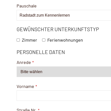
Pauschale
GEWÜNSCHTER UNTERKUNFTSTYP
Zimmer
Ferienwohnungen
PERSONELLE DATEN
Email
Address
*
Anrede
*
Vorname
*
Straße Nr.
*