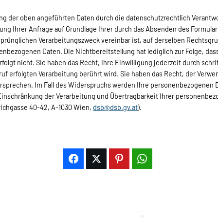
ung der oben angeführten Daten durch die datenschutzrechtlich Verantw
ung Ihrer Anfrage auf Grundlage Ihrer durch das Absenden des Formulars 
rünglichen Verarbeitungszweck vereinbar ist, auf derselben Rec­htsgru
enbezogenen Daten. Die Nichtbereitstellung hat lediglich zur Folge, dass
gt nicht. Sie haben das Recht, Ihre Einwilligung jederzeit durch schrif
ruf erfolgten Verarbeitung berührt wird. Sie haben das Recht, der Ve
idersprechen. Im Fall des Widerspruchs werden Ihre personenbezogenen 
 Einschränkung der Verarbeitung und Übertragbarkeit Ihrer personenbe
richgasse 40-42, A-1030 Wien,
dsb@dsb.gv.at
).