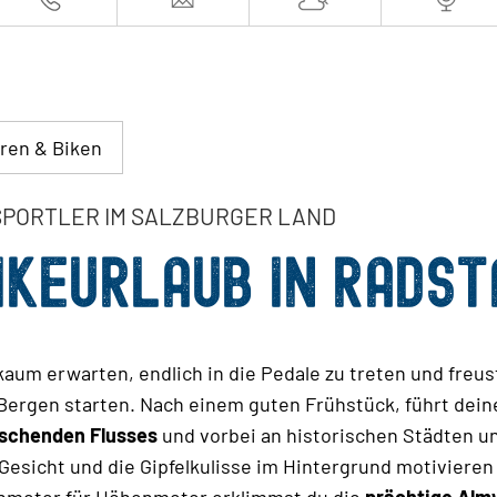
ren & Biken
DSPORTLER IM SALZBURGER LAND
IKEURLAUB IN RADS
aum erwarten, endlich in die Pedale zu treten und freus
 Bergen starten. Nach einem guten Frühstück, führt dei
schenden
Flusses
und vorbei an historischen Städten u
esicht und die Gipfelkulisse im Hintergrund motivieren
enmeter für Höhenmeter erklimmst du die
prächtige Alm