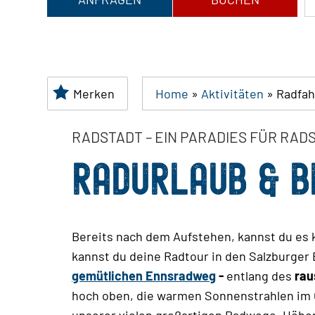
Merken
Home
»
Aktivitäten
»
Radfah
RADSTADT – EIN PARADIES FÜR RA
RADURLAUB & B
Bereits nach dem Aufstehen, kannst du es k
kannst du deine Radtour in den Salzburger
gemütlichen Ennsradweg
-
entlang des
rau
hoch oben, die warmen Sonnenstrahlen im G
unserer vielen großartigen Radwege. Höh