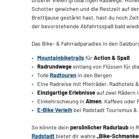
Schotter gewichen und die Restzeit auf dem
Brettljause gestärkt hast, hast du noch Zei
der bevorstehende Abfahrtsspaß bald wiede
Das Bike- & Fahrradparadies in den Salzbur
Mountainbiketrails
für
Action & Spaß
Radrundwege
entlang von Flüssen für di
Tolle
Radtouren
in den Bergen
Eine Radreise mit Mieträder, Radhotels &
Einzigartige Erlebnisse
auf zwei Rädern i
Einkehrschwung in
Almen
, Kaffees oder
E-Bike Verleih
bei Radstadt Tourismus & 
So könnte dein
persönlicher Radurlaub
in R
Radstadt
bietet dir wahre
„Bike-Schmanker