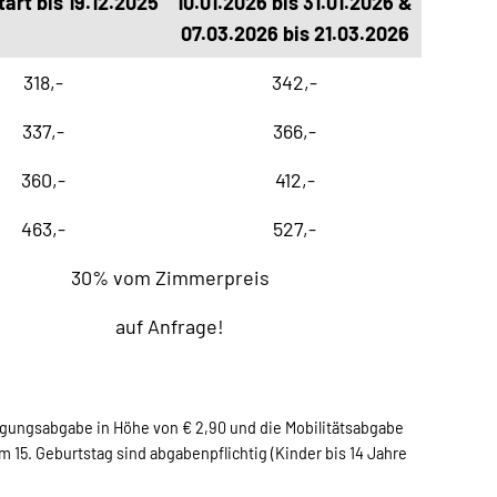
art bis 19.12.2025
10.01.2026 bis 31.01.2026 &
07.03.2026 bis 21.03.2026
318,-
342,-
337,-
366,-
360,-
412,-
463,-
527,-
30% vom Zimmerpreis
auf Anfrage!
tigungsabgabe in Höhe von € 2,90 und die Mobilitätsabgabe
m 15. Geburtstag sind abgabenpflichtig (Kinder bis 14 Jahre