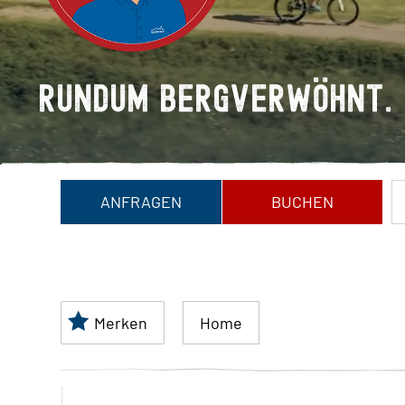
R
U
N
D
U
M
B
E
R
G
V
E
R
W
Ö
H
N
T
.
ANFRAGEN
BUCHEN
Merken
Home