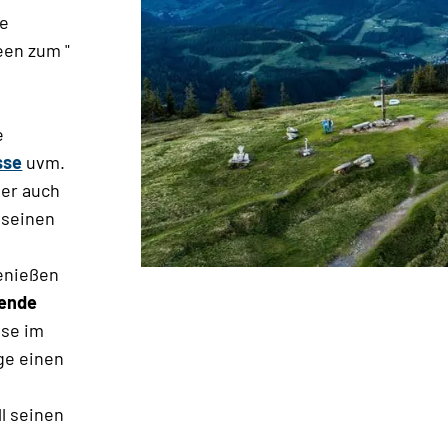
he
een zum "
e
sse
uvm.
ber auch
 seinen
enießen
rende
use im
nge einen
l seinen