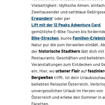
Vielseitigkeit: Idyllische Almen, einfac
Zweitausender und sattblaue Gebirgss
Erwandern
" oder per
Lift mit der 12 Peaks Adventure Card
,
gemütliche E-Bike Touren bis fordernd
Bike-Strecken
, bunte
Familien-Erlebni
Natur pur die zum Verweilen einlädt. A
der
historische Stadtkern
lädt dich mit
Restaurants, Geschäften und beliebten
Veranstaltungen zum Entdecken und G
ein. Hier, wo
urbaner Flair
auf
faszinie
Bergwelten
trifft, ist dein Urlaubszuha
beliebten Reiseziel Österreich. Verbri
unvergesslichen Urlaub im Herzen von
Österreich und erlebe den Sommer in al
Facetten.