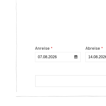
Anreise
Abreise
*
*
Phone
Number
*