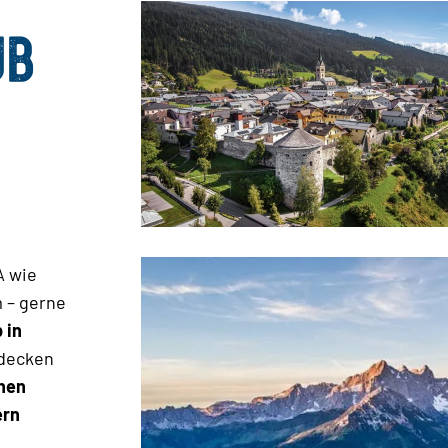
UB
A wie
 – gerne
 in
tdecken
chen
ern