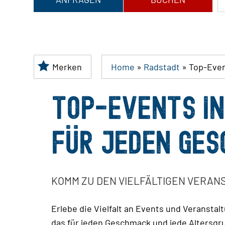
Merken
Home
»
Radstadt
»
Top-Eve
TOP-EVENTS I
FÜR JEDEN GE
KOMM ZU DEN VIELFÄLTIGEN VERA
Erlebe die Vielfalt an Events und Veranst
das für jeden Geschmack und jede Altersgru