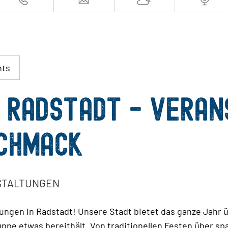
nts
N RADSTADT - VERA
SCHMACK
NSTALTUNGEN
altungen in Radstadt! Unsere Stadt bietet das ganze Jah
ppe etwas bereithält. Von traditionellen Festen über s