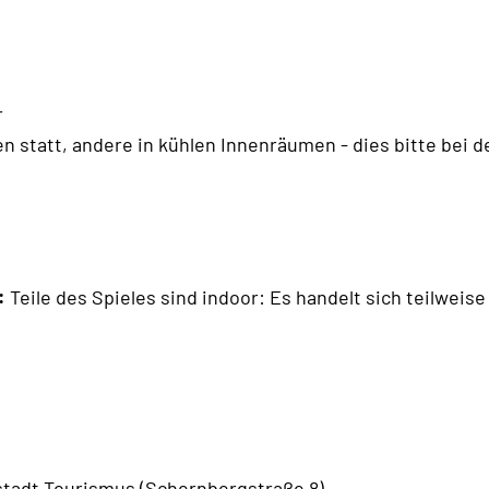
r
en statt, andere in kühlen Innenräumen - dies bitte bei 
:
Teile des Spieles sind indoor: Es handelt sich teilwei
dstadt Tourismus (Schernbergstraße 8)