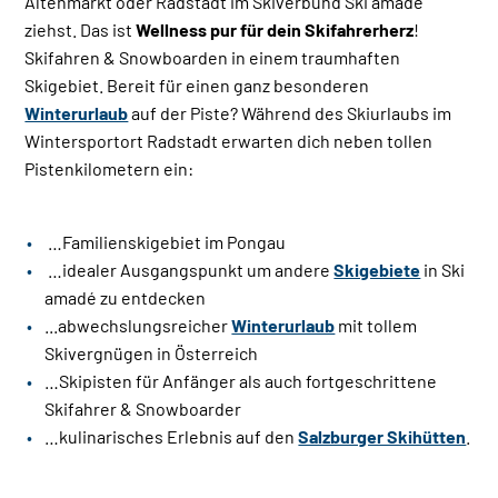
Altenmarkt oder Radstadt im Skiverbund Ski amadé
ziehst. Das ist
Wellness
pur
für dein Skifahrerherz
!
Skifahren & Snowboarden in einem traumhaften
Skigebiet. Bereit für einen ganz besonderen
Winterurlaub
auf der Piste? Während des Skiurlaubs im
Wintersportort Radstadt erwarten dich neben tollen
Pistenkilometern ein:
…Familienskigebiet im Pongau
…idealer Ausgangspunkt um andere
Skigebiete
in Ski
amadé zu entdecken
...abwechslungsreicher
Winterurlaub
mit tollem
Skivergnügen in Österreich
…Skipisten für Anfänger als auch fortgeschrittene
Skifahrer & Snowboarder
…kulinarisches Erlebnis auf den
Salzburger Skihütten
.