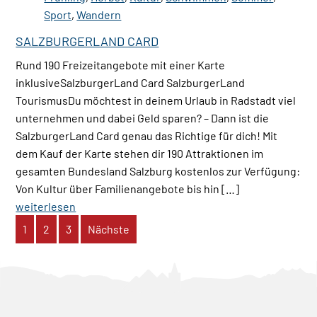
Sport
,
Wandern
SALZBURGERLAND CARD
Rund 190 Freizeitangebote mit einer Karte
inklusiveSalzburgerLand Card SalzburgerLand
TourismusDu möchtest in deinem Urlaub in Radstadt viel
unternehmen und dabei Geld sparen? – Dann ist die
SalzburgerLand Card genau das Richtige für dich! Mit
dem Kauf der Karte stehen dir 190 Attraktionen im
gesamten Bundesland Salzburg kostenlos zur Verfügung:
Von Kultur über Familienangebote bis hin […]
weiterlesen
Seite
Seite
Seite
1
2
3
Nächste