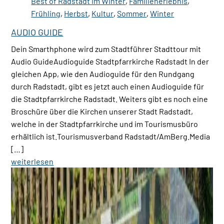
Best of Radstadt im Winter
,
Familienerlebnis
,
Frühling
,
Herbst
,
Kultur
,
Sommer
,
Winter
AUDIO GUIDE
Dein Smarthphone wird zum Stadtführer Stadttour mit
Audio GuideAudioguide Stadtpfarrkirche Radstadt In der
gleichen App, wie den Audioguide für den Rundgang
durch Radstadt, gibt es jetzt auch einen Audioguide für
die Stadtpfarrkirche Radstadt. Weiters gibt es noch eine
Broschüre über die Kirchen unserer Stadt Radstadt,
welche in der Stadtpfarrkirche und im Tourismusbüro
erhältlich ist.Tourismusverband Radstadt/AmBerg.Media
[…]
weiterlesen