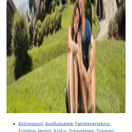
Actionsport
,
Ausflugsziele
,
Familienerlebnis
,
Frühling
,
Herbst
,
Kultur
,
Schwimmen
,
Sommer
,