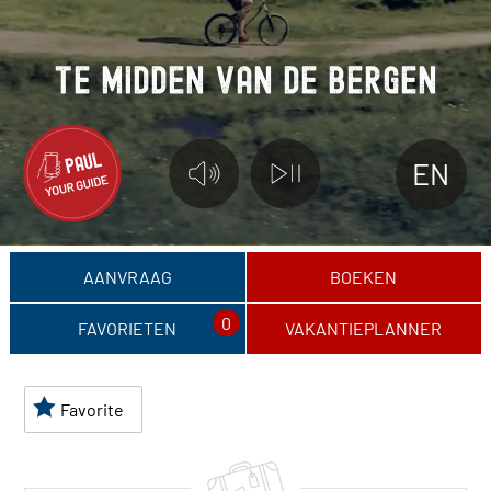
T
E
M
I
D
D
E
N
V
A
N
D
E
B
E
R
G
E
N
EN
AANVRAAG
BOEKEN
0
FAVORIETEN
VAKANTIEPLANNER
Favorite