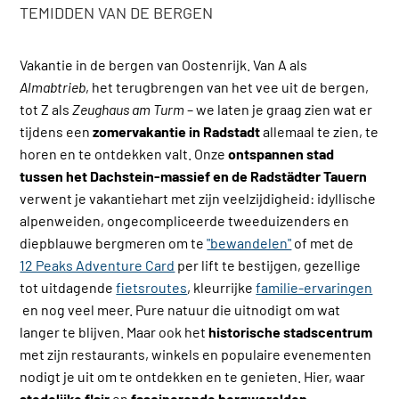
TEMIDDEN VAN DE BERGEN
Vakantie in de bergen van Oostenrijk. Van A als
Almabtrieb
, het terugbrengen van het vee uit de bergen,
tot Z als
Zeughaus am Turm
– we laten je graag zien wat er
tijdens een
zomervakantie in Radstadt
allemaal te zien, te
horen en te ontdekken valt. Onze
ontspannen stad
tussen het Dachstein-massief en de Radstädter Tauern
verwent je vakantiehart met zijn veelzijdigheid: idyllische
alpenweiden, ongecompliceerde tweeduizenders en
diepblauwe bergmeren om te
"bewandelen"
of met de
12 Peaks Adventure Card
per lift te bestijgen, gezellige
tot uitdagende
fietsroutes
, kleurrijke
familie-ervaringen
en nog veel meer. Pure natuur die uitnodigt om wat
langer te blijven. Maar ook het
historische stadscentrum
met zijn restaurants, winkels en populaire evenementen
nodigt je uit om te ontdekken en te genieten. Hier, waar
stedelijke flair
en
fascinerende bergwerelden